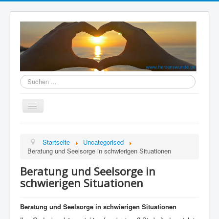
Herzenswunde
durchsuchen
Navigation
an/aus
Home
Startseite
Uncategorised
TRAUER (er)leben
Beratung und Seelsorge in schwierigen Situationen
GLAUBE (er)leben
Beratung und Seelsorge in
SINN (er)leben
schwierigen Situationen
VERSÖHNUNG (er)leben
Beratung und Seelsorge in schwierigen Situationen
BEGEGNUNG(s)Raum