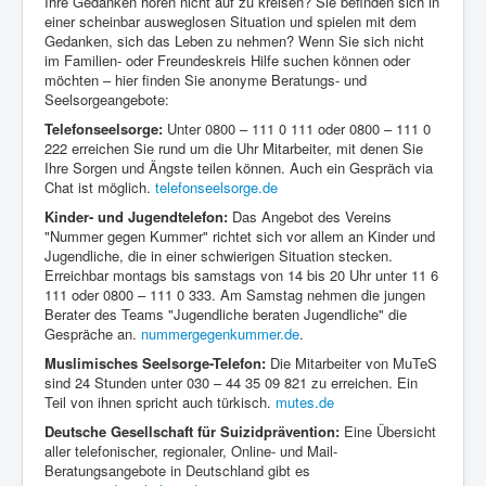
Ihre Gedanken hören nicht auf zu kreisen? Sie befinden sich in
einer scheinbar ausweglosen Situation und spielen mit dem
Presse
Gedanken, sich das Leben zu nehmen? Wenn Sie sich nicht
im Familien- oder Freundeskreis Hilfe suchen können oder
möchten – hier finden Sie anonyme Beratungs- und
Seelsorgeangebote:
Telefonseelsorge:
Unter 0800 – 111 0 111 oder 0800 – 111 0
222 erreichen Sie rund um die Uhr Mitarbeiter, mit denen Sie
Ihre Sorgen und Ängste teilen können. Auch ein Gespräch via
Chat ist möglich.
telefonseelsorge.de
Kinder- und Jugendtelefon:
Das Angebot des Vereins
"Nummer gegen Kummer" richtet sich vor allem an Kinder und
Jugendliche, die in einer schwierigen Situation stecken.
Erreichbar montags bis samstags von 14 bis 20 Uhr unter 11 6
111 oder 0800 – 111 0 333. Am Samstag nehmen die jungen
Berater des Teams "Jugendliche beraten Jugendliche" die
Gespräche an.
nummergegenkummer.de
.
Muslimisches Seelsorge-Telefon:
Die Mitarbeiter von MuTeS
sind 24 Stunden unter 030 – 44 35 09 821 zu erreichen. Ein
Teil von ihnen spricht auch türkisch.
mutes.de
Deutsche Gesellschaft für Suizidprävention:
Eine Übersicht
aller telefonischer, regionaler, Online- und Mail-
Beratungsangebote in Deutschland gibt es